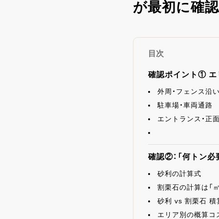
が最初に確認
目次
確認ポイント① 
外周・フェンス沿
駐車場・車両通路
エントランス・正
確認②：「何トン
砂利の計算式
割栗石の計算は「㎡
砂利 vs 割栗石 
エリア別の概算コス