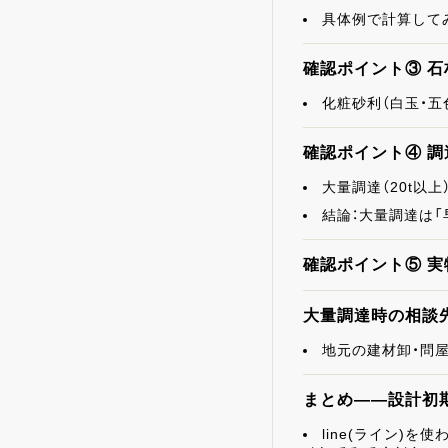
具体例で計算して
確認ポイント③ 
化粧砂利（白玉・
確認ポイント④ 
大量調達（20t以
結論：大量調達は
確認ポイント⑤ 
大量調達時の相談
地元の建材卸・問
まとめ——設計初
line(ライン)