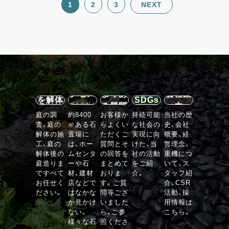
1
2
3
NEXT
施設案
内・ア
石の庭
クセス
よくあ
会社案
を解体
SDGs
360°V
る質問
内
する
庭の調
約8400
お客様か
持続可能
当社の歴
R
査、庭の
㎡ある石
らよくい
な社会の
史、会社
VIEW
解体の施
置場に
ただくご
実現に向
概要、経
工、庭の
は、ホー
質問とそ
けた、当
営理念、
解体後の
ムセンタ
の回答を
社の活動
重機につ
庭造りま
ーや石
まとめて
をご紹
いて、ス
ですべて
材、建材
おりま
介。
タッフ紹
お任せく
店などで
す。ご質
介、CSR
ださい。
はなかな
問等ござ
活動、採
か見かけ
いました
用情報は
ない、
ら、ご参
こちら。
様々な石
照くださ