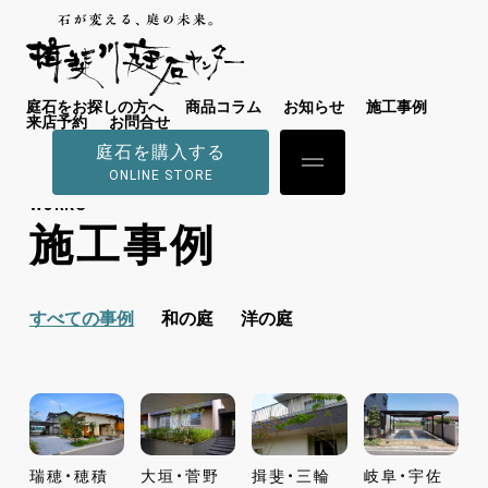
庭石をお探しの方へ
商品コラム
お知らせ
施工事例
来店予約
お問合せ
庭石を購入する
ONLINE STORE
WORKS
施工事例
すべての事例
和の庭
洋の庭
瑞穂・穂積
大垣・菅野
揖斐・三輪
岐阜・宇佐