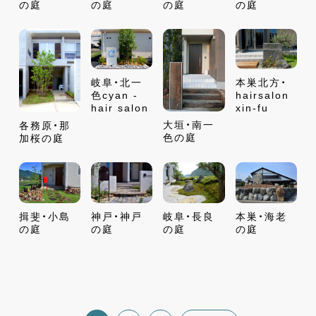
の庭
の庭
の庭
の庭
岐阜・北一
本巣北方・
色cyan -
hairsalon
hair salon
xin-fu
大垣・南一
各務原・那
色の庭
加桜の庭
揖斐・小島
神戸・神戸
岐阜・長良
本巣・海老
の庭
の庭
の庭
の庭