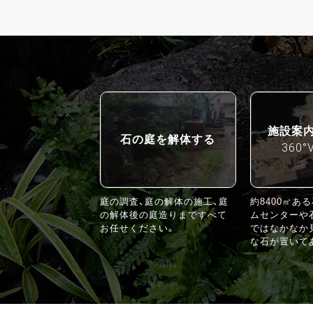
施設案
石の庭を解体する
360°
庭の調査、庭の解体の施工、庭
約8400㎡あ
の解体後の庭造りまですべて
ムセンターや
お任せください。
ではなかなか
な石が置いて