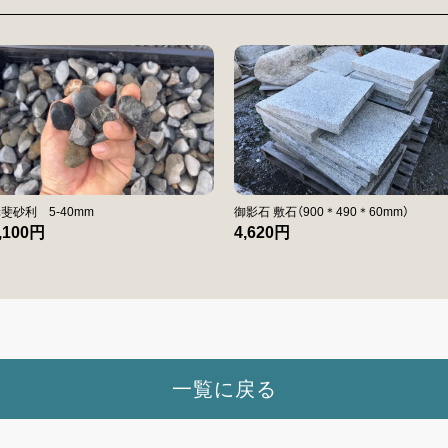
斐砂利 5-40mm
御影石 敷石（900＊490＊60mm）
,100円
4,620円
一覧に戻る