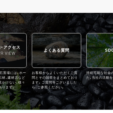
内・アクセス
よくある質問
SD
VR VIEW
る石置場には、ホー
お客様からよくいただくご質
持続可能な社会
石材、建材店など
問とその回答をまとめており
た、当社の活動を
見かけない、様々
ます。ご質問等ございました
あります。
ら、ご参照ください。