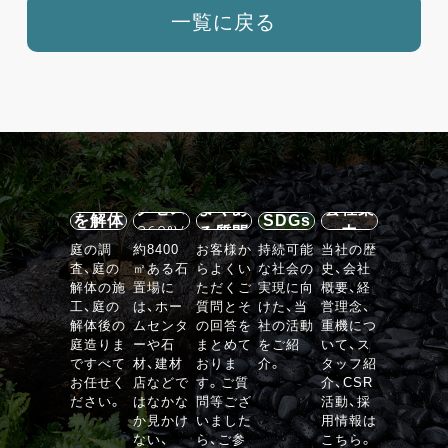
一覧に戻る
施設案
内・ア
石の庭
クセス
よくあ
会社案
を解体
SDGs
360°V
る質問
内
する
庭の調
約8400
お客様か
持続可能
当社の歴
R
査、庭の
㎡ある石
らよくい
な社会の
史、会社
VIEW
解体の施
置場に
ただくご
実現に向
概要、経
工、庭の
は、ホー
質問とそ
けた、当
営理念、
解体後の
ムセンタ
の回答を
社の活動
重機につ
庭造りま
ーや石
まとめて
をご紹
いて、ス
ですべて
材、建材
おりま
介。
タッフ紹
お任せく
店などで
す。ご質
介、CSR
ださい。
はなかな
問等ござ
活動、採
か見かけ
いました
用情報は
ない、
ら、ご参
こちら。