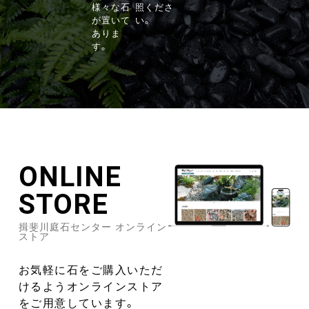
様々な石
照くださ
が置いて
い。
ありま
す。
ONLINE
STORE
揖斐川庭石センター オンライン
ストア
お気軽に石をご購入いただ
けるようオンラインストア
をご用意しています。