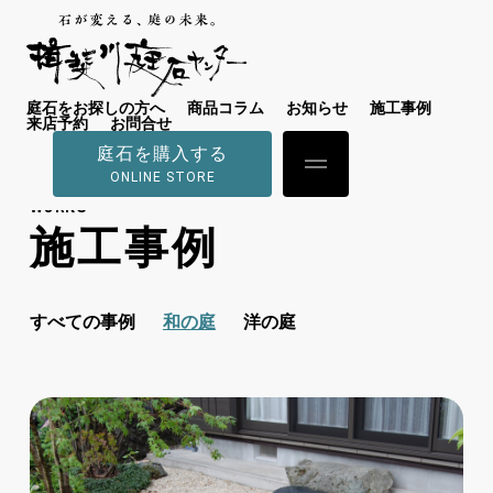
庭石をお探しの方へ
商品コラム
お知らせ
施工事例
来店予約
お問合せ
庭石を購入する
ONLINE STORE
WORKS
施工事例
すべての事例
和の庭
洋の庭