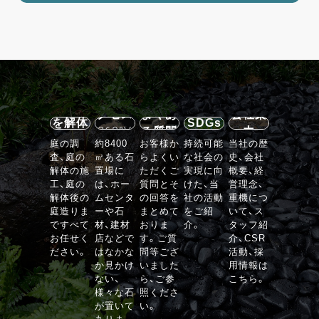
施設案
内・ア
石の庭
クセス
よくあ
会社案
を解体
SDGs
360°V
る質問
内
する
庭の調
約8400
お客様か
持続可能
当社の歴
R
査、庭の
㎡ある石
らよくい
な社会の
史、会社
VIEW
解体の施
置場に
ただくご
実現に向
概要、経
工、庭の
は、ホー
質問とそ
けた、当
営理念、
解体後の
ムセンタ
の回答を
社の活動
重機につ
庭造りま
ーや石
まとめて
をご紹
いて、ス
ですべて
材、建材
おりま
介。
タッフ紹
お任せく
店などで
す。ご質
介、CSR
ださい。
はなかな
問等ござ
活動、採
か見かけ
いました
用情報は
ない、
ら、ご参
こちら。
様々な石
照くださ
が置いて
い。