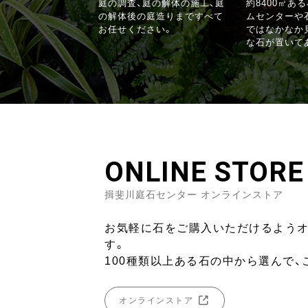
庭の調査、庭の解体の施工、庭
約8400㎡あ
の解体後の庭造りまですべて
ムセンターや
お任せください。
ではなかなか
な石が置いて
ONLINE STORE
揖斐川庭石センター オンラインストア
お気軽に石をご購入いただけるよう
す。
100種類以上ある石の中から選んで、
オンラインストア