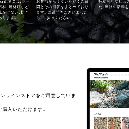
る石置場には、ホー
お客様からよくいただくご質
持続可能な社会
石材、建材店など
問とその回答をまとめており
た、当社の活動を
見かけない、様々
ます。ご質問等ございました
あります。
ら、ご参照ください。
オンラインストアをご用意していま
ご購入いただけます。