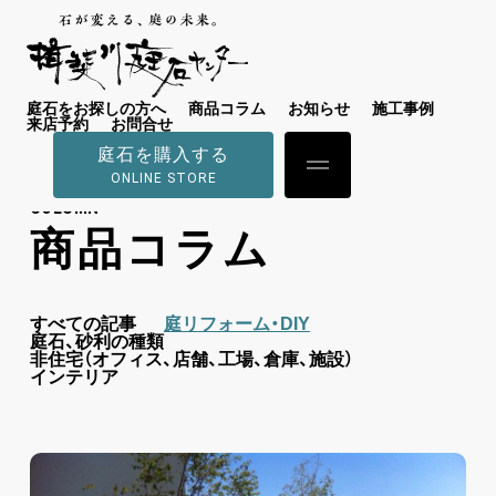
庭石をお探しの方へ
商品コラム
お知らせ
施工事例
来店予約
お問合せ
庭石を購入する
ONLINE STORE
COLUMN
商品コラム
すべての記事
庭リフォーム・DIY
庭石、砂利の種類
非住宅（オフィス、店舗、工場、倉庫、施設）
インテリア