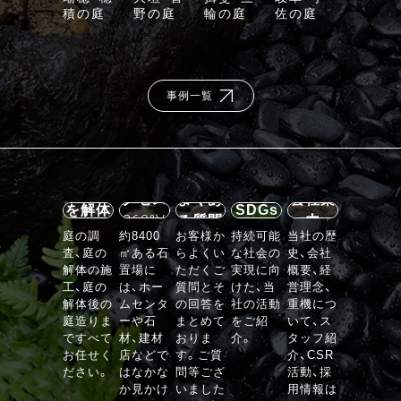
積の庭
野の庭
輪の庭
佐の庭
事例一覧
施設案
内・ア
石の庭
クセス
よくあ
会社案
を解体
SDGs
360°V
る質問
内
する
庭の調
約8400
お客様か
持続可能
当社の歴
R
査、庭の
㎡ある石
らよくい
な社会の
史、会社
VIEW
解体の施
置場に
ただくご
実現に向
概要、経
工、庭の
は、ホー
質問とそ
けた、当
営理念、
解体後の
ムセンタ
の回答を
社の活動
重機につ
庭造りま
ーや石
まとめて
をご紹
いて、ス
ですべて
材、建材
おりま
介。
タッフ紹
お任せく
店などで
す。ご質
介、CSR
ださい。
はなかな
問等ござ
活動、採
か見かけ
いました
用情報は