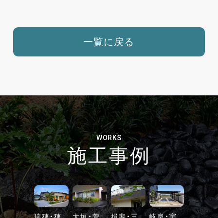
一覧に戻る
WORKS
施工事例
瑞穂・穂
大垣・菅
揖斐・三
岐阜・宇