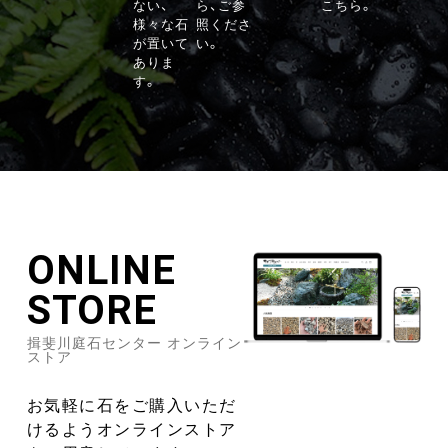
ない、
ら、ご参
こちら。
様々な石
照くださ
が置いて
い。
ありま
す。
ONLINE
STORE
揖斐川庭石センター オンライン
ストア
お気軽に石をご購入いただ
けるようオンラインストア