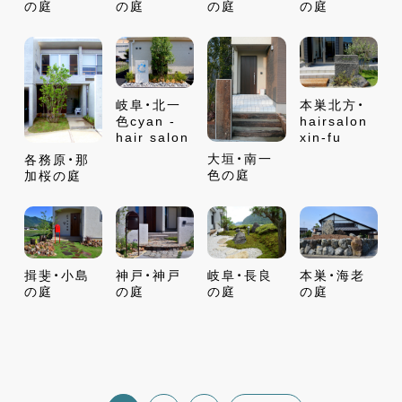
の庭
の庭
の庭
の庭
岐阜・北一
本巣北方・
色cyan -
hairsalon
hair salon
xin-fu
大垣・南一
各務原・那
色の庭
加桜の庭
揖斐・小島
神戸・神戸
岐阜・長良
本巣・海老
の庭
の庭
の庭
の庭