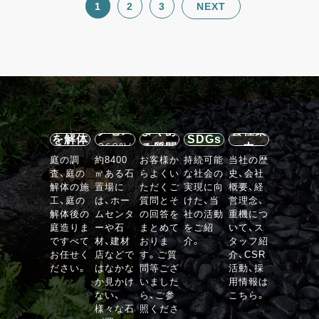
1
2
3
NEXT
施設案
内・ア
石の庭
クセス
よくあ
会社案
を解体
SDGs
360°V
る質問
内
する
庭の調
約8400
お客様か
持続可能
当社の歴
R
査、庭の
㎡ある石
らよくい
な社会の
史、会社
VIEW
解体の施
置場に
ただくご
実現に向
概要、経
工、庭の
は、ホー
質問とそ
けた、当
営理念、
解体後の
ムセンタ
の回答を
社の活動
重機につ
庭造りま
ーや石
まとめて
をご紹
いて、ス
ですべて
材、建材
おりま
介。
タッフ紹
お任せく
店などで
す。ご質
介、CSR
ださい。
はなかな
問等ござ
活動、採
か見かけ
いました
用情報は
ない、
ら、ご参
こちら。
様々な石
照くださ