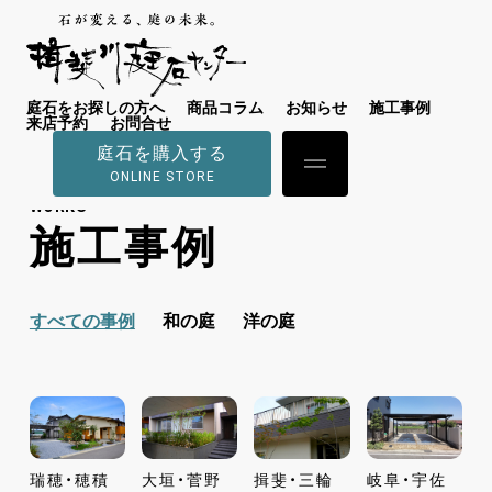
庭石をお探しの方へ
商品コラム
お知らせ
施工事例
来店予約
お問合せ
庭石を購入する
ONLINE STORE
WORKS
施工事例
すべての事例
和の庭
洋の庭
瑞穂・穂積
大垣・菅野
揖斐・三輪
岐阜・宇佐