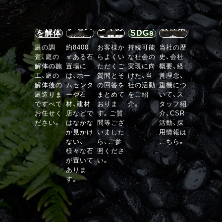
施設案
内・ア
石の庭
クセス
よくあ
会社案
を解体
SDGs
360°V
る質問
内
する
庭の調
約8400
お客様か
持続可能
当社の歴
R
査、庭の
㎡ある石
らよくい
な社会の
史、会社
VIEW
解体の施
置場に
ただくご
実現に向
概要、経
工、庭の
は、ホー
質問とそ
けた、当
営理念、
解体後の
ムセンタ
の回答を
社の活動
重機につ
庭造りま
ーや石
まとめて
をご紹
いて、ス
ですべて
材、建材
おりま
介。
タッフ紹
お任せく
店などで
す。ご質
介、CSR
ださい。
はなかな
問等ござ
活動、採
か見かけ
いました
用情報は
ない、
ら、ご参
こちら。
様々な石
照くださ
が置いて
い。
ありま
す。