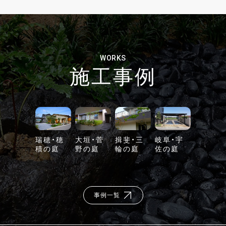
WORKS
施工事例
瑞穂・穂
大垣・菅
揖斐・三
岐阜・宇
積の庭
野の庭
輪の庭
佐の庭
事例一覧