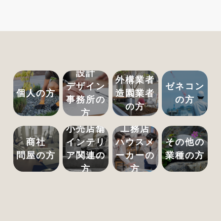
設計
外構業者
デザイン
ゼネコン
個人の方
造園業者
事務所の
の方
の方
方
小売店舗
工務店
商社
インテリ
ハウスメ
その他の
問屋の方
ア関連の
ーカーの
業種の方
方
方