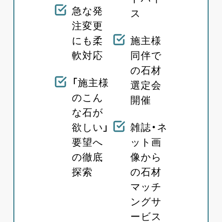
急な発
ス
注変更
にも柔
施主様
軟対応
同伴で
の石材
「施主様
選定会
のこん
開催
な石が
欲しい」
雑誌・ネ
要望へ
ット画
の徹底
像から
探索
の石材
マッチ
ングサ
ービス