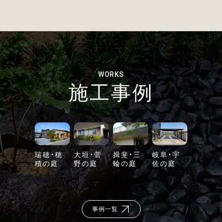
WORKS
施工事例
瑞穂・穂
大垣・菅
揖斐・三
岐阜・宇
積の庭
野の庭
輪の庭
佐の庭
事例一覧