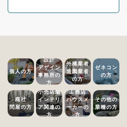
設計
外構業者
デザイン
ゼネコン
個人の方
造園業者
事務所の
の方
の方
方
小売店舗
工務店
商社
インテリ
ハウスメ
その他の
問屋の方
ア関連の
ーカーの
業種の方
方
方