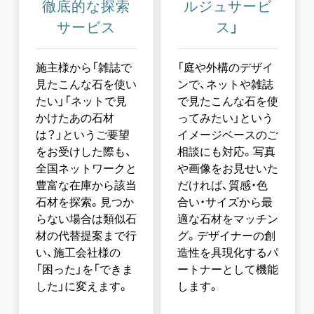
徹底的な探索
ルジュサービ
サービス
ス」
施主様から「雑誌で
「庭や外構のデザイ
見たこんな石を使い
ンで、ネットや雑誌
たい」「ネットで見
で見たこんな石を使
かけたあの石材
ってみたい」という
は？」というご要望
イメージベースのご
をお受けした際も、
相談にも対応。写真
全国ネットワークと
や画像をお見せいた
豊富な在庫から該当
だければ、質感・色
石材を探索。見つか
合い・サイズから最
らない場合は類似石
適な石材をマッチン
材の代替提案まで行
グ。デザイナーの創
い、施工会社様の
造性を具現化するパ
「困った」を「できま
ートナーとして機能
した」に変えます。
します。