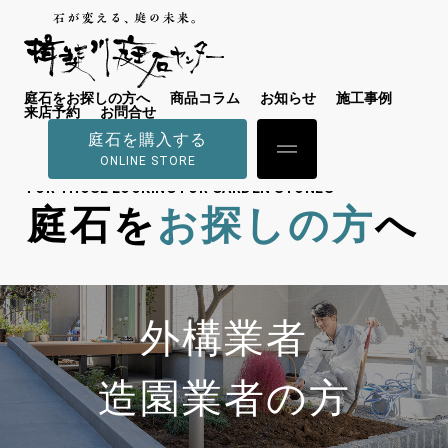
庭石をお探しの方へ
商品コラム
お知らせ
施工事例
来店予約
お問合せ
庭石を購入する
ONLINE STORE
FOR THOSE LOOKING FOR GARDEN STONES
庭石を
お探しの方
へ
外構業者
造園業者の方