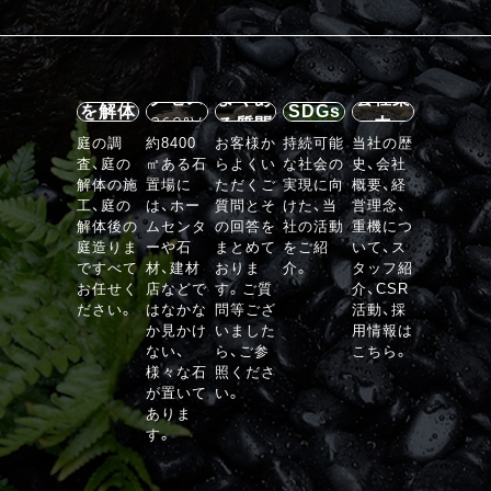
施設案
内・ア
石の庭
クセス
よくあ
会社案
を解体
SDGs
360°V
る質問
内
する
庭の調
約8400
お客様か
持続可能
当社の歴
R
査、庭の
㎡ある石
らよくい
な社会の
史、会社
VIEW
解体の施
置場に
ただくご
実現に向
概要、経
工、庭の
は、ホー
質問とそ
けた、当
営理念、
解体後の
ムセンタ
の回答を
社の活動
重機につ
庭造りま
ーや石
まとめて
をご紹
いて、ス
ですべて
材、建材
おりま
介。
タッフ紹
お任せく
店などで
す。ご質
介、CSR
ださい。
はなかな
問等ござ
活動、採
か見かけ
いました
用情報は
ない、
ら、ご参
こちら。
様々な石
照くださ
が置いて
い。
ありま
す。