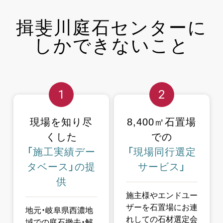
揖斐川庭石センターに
しか
できないこと
1
2
現場を知り尽
8,400㎡石置場
くした
での
「施工実績デー
「現場同行選定
タベース」の
提
サービス」
供
施主様やエンドユー
ザーを石置場にお連
地元・岐阜県西濃地
れしての石材選定会
域での庭石撤去・解