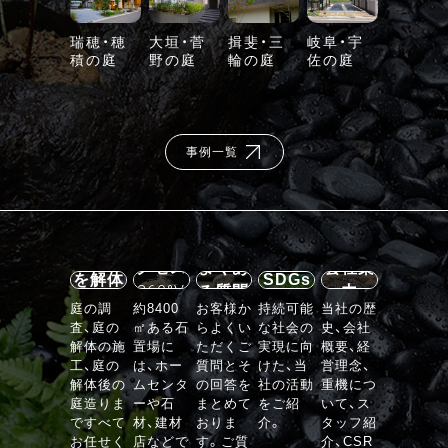
瑞穂・穂
大垣・菅
揖斐・三
岐阜・宇
積の庭
野の庭
輪の庭
佐の庭
事例一覧
施設案
内・ア
石の庭
クセス
よくあ
会社案
を解体
SDGs
360°V
る質問
内
する
庭の調
約8400
お客様か
持続可能
当社の歴
R
査、庭の
㎡ある石
らよくい
な社会の
史、会社
VIEW
解体の施
置場に
ただくご
実現に向
概要、経
工、庭の
は、ホー
質問とそ
けた、当
営理念、
解体後の
ムセンタ
の回答を
社の活動
重機につ
庭造りま
ーや石
まとめて
をご紹
いて、ス
ですべて
材、建材
おりま
介。
タッフ紹
お任せく
店などで
す。ご質
介、CSR