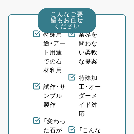
こんなご要
望もお任せ
ください
特殊用
業界を
途・アー
問わな
ト用途
い柔軟
での石
な提案
材利用
特殊加
試作・サ
工・オー
ンプル
ダーメ
製作
イド対
応
「変わっ
た石が
「こんな