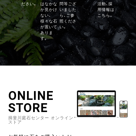
ださい。
はなかな
問等ござ
活動、採
か見かけ
いました
用情報は
ない、
ら、ご参
こちら。
様々な石
照くださ
が置いて
い。
ありま
す。
ONLINE
STORE
揖斐川庭石センター オンライン
ストア