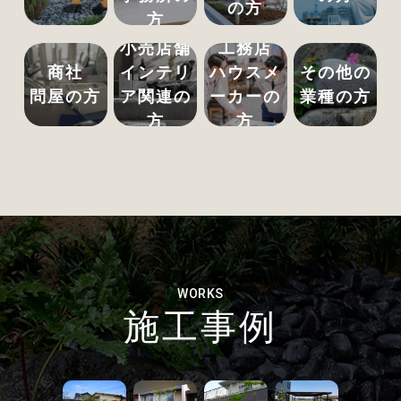
の方
方
小売店舗
工務店
商社
インテリ
ハウスメ
その他の
問屋の方
ア関連の
ーカーの
業種の方
方
方
WORKS
施工事例