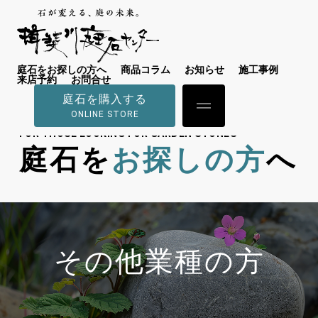
庭石をお探しの方へ
商品コラム
お知らせ
施工事例
来店予約
お問合せ
庭石を購入する
ONLINE STORE
FOR THOSE LOOKING FOR GARDEN STONES
庭石を
お探しの方
へ
その他業種の方