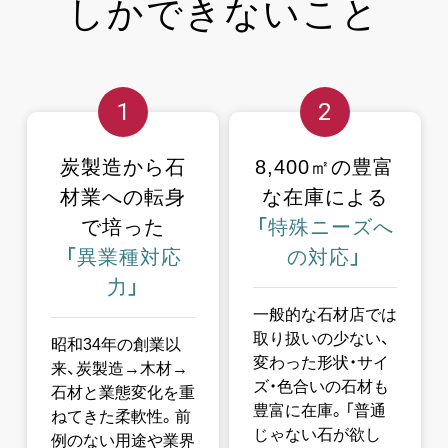
しか
できないこと
1
2
炭製造から石
8,400㎡の豊富
材業への
転身
な在庫による
で培った
「特殊ニーズへ
「異業種対応
の対応」
力」
一般的な石材店では
取り扱いの少ない、
昭和34年の創業以
変わった形状・サイ
来、炭製造→木材→
ズ・色合いの石材も
石材と業態変化を重
豊富に在庫。「普通
ねてきた柔軟性。前
じゃない石が欲し
例のない用途や業界