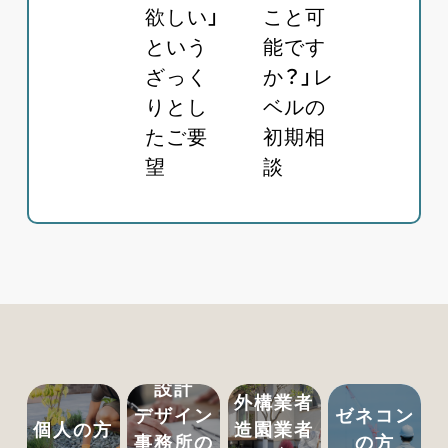
欲しい」
こと可
という
能です
ざっく
か？」レ
りとし
ベルの
たご要
初期相
望
談
設計
外構業者
デザイン
ゼネコン
個人の方
造園業者
事務所の
の方