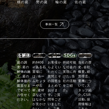
積の庭
野の庭
輪の庭
佐の庭
事例一覧
施設案
内・ア
石の庭
クセス
よくあ
会社案
を解体
SDGs
360°V
る質問
内
する
庭の調
約8400
お客様か
持続可能
当社の歴
R
査、庭の
㎡ある石
らよくい
な社会の
史、会社
VIEW
解体の施
置場に
ただくご
実現に向
概要、経
工、庭の
は、ホー
質問とそ
けた、当
営理念、
解体後の
ムセンタ
の回答を
社の活動
重機につ
庭造りま
ーや石
まとめて
をご紹
いて、ス
ですべて
材、建材
おりま
介。
タッフ紹
お任せく
店などで
す。ご質
介、CSR
ださい。
はなかな
問等ござ
活動、採
か見かけ
いました
用情報は
ない、
ら、ご参
こちら。