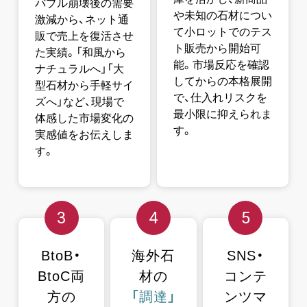
バブル崩壊後の需要
や未知の石材につい
激減から、ネット通
て小ロットでのテス
販で売上を復活させ
ト販売から開始可
た実績。「和風から
能。市場反応を確認
ナチュラルへ」「大
してからの本格展開
型石材から手軽サイ
で、仕入れリスクを
ズへ」など、現場で
最小限に抑えられま
体感した市場変化の
す。
実感値をお伝えしま
す。
3
4
5
BtoB・
海外石
SNS・
BtoC両
材の
コンテ
方の
「調達」
ンツマ