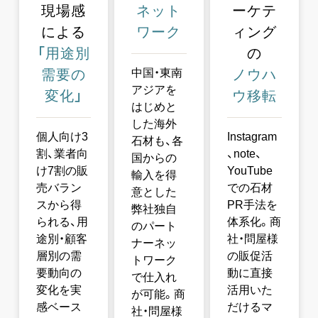
現場感
ネット
ーケテ
による
ワーク
ィング
「用途別
の
需要の
中国・東南
ノウハ
アジアを
変化」
ウ移転
はじめと
した海外
個人向け3
Instagram
石材も、各
割、業者向
、note、
国からの
け7割の販
YouTube
輸入を得
売バラン
での石材
意とした
スから得
PR手法を
弊社独自
られる、用
体系化。商
のパート
途別・顧客
社・問屋様
ナーネッ
層別の需
の販促活
トワーク
要動向の
動に直接
で仕入れ
変化を実
活用いた
が可能。商
感ベース
だけるマ
社・問屋様