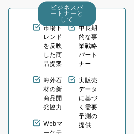
ビジネスパ
ートナーと
して
市場ト
中長期
レンド
的な事
を反映
業戦略
した商
パート
品提案
ナー
海外石
実販売
材の新
データ
商品開
に基づ
発協力
く需要
予測の
Webマ
提供
ーケテ