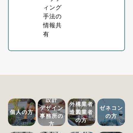
ィング
手法の
情報共
有
設計
外構業者
デザイン
ゼネコン
個人の方
造園業者
事務所の
の方
の方
方