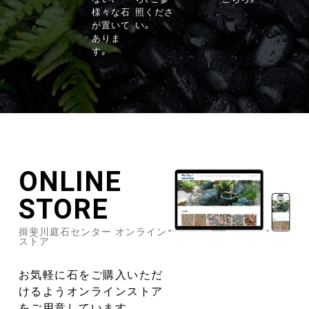
様々な石
照くださ
が置いて
い。
ありま
す。
ONLINE
STORE
揖斐川庭石センター オンライン
ストア
お気軽に石をご購入いただ
けるようオンラインストア
をご用意しています。