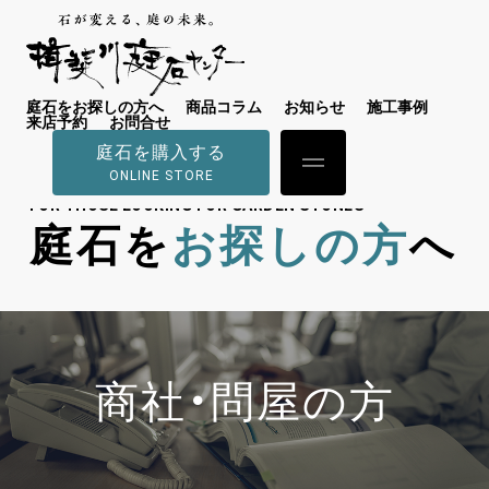
庭石をお探しの方へ
商品コラム
お知らせ
施工事例
来店予約
お問合せ
庭石を購入する
ONLINE STORE
FOR THOSE LOOKING FOR GARDEN STONES
庭石を
お探しの方
へ
商社・問屋の方