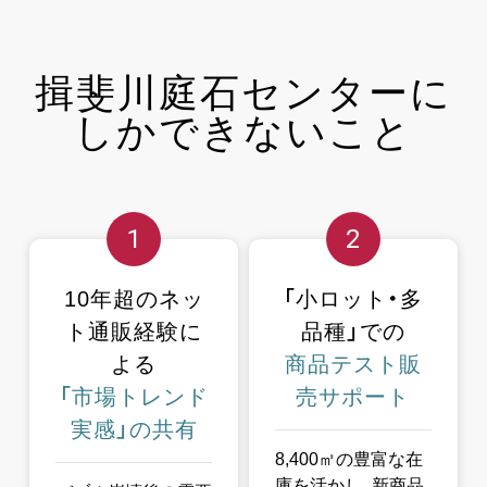
揖斐川庭石センターに
しか
できないこと
1
2
10年超のネッ
「小ロット・多
ト通販経験に
品種」での
よる
商品テスト販
「市場トレンド
売サポート
実感」の共有
8,400㎡の豊富な在
庫を活かし、新商品