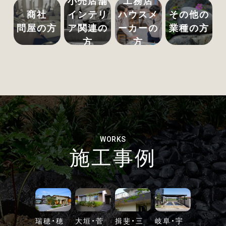
小売店舗
工務店
商社
インテリ
ハウスメ
その他の
問屋の方
ア関連の
ーカーの
業種の方
方
方
WORKS
施工事例
瑞穂・穂
大垣・菅
揖斐・三
岐阜・宇